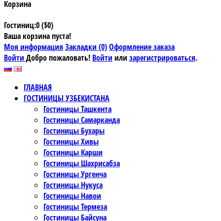
Корзина
Гостиниц:0 ($0)
Ваша корзина пуста!
Моя информация
Закладки (0)
Оформление заказа
Войти
Добро пожаловать!
Войти
или
зарегистрироваться
.
ГЛАВНАЯ
ГОСТИНИЦЫ УЗБЕКИСТАНА
Гостиницы Ташкента
Гостиницы Самарканда
Гостиницы Бухары
Гостиницы Хивы
Гостиницы Карши
Гостиницы Шахрисабза
Гостиницы Ургенча
Гостиницы Нукуса
Гостиницы Навои
Гостиницы Термеза
Гостиницы Байсуна