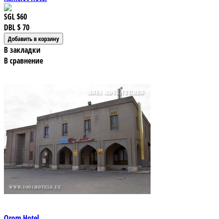
SGL
$60
DBL
$ 70
В закладки
В сравнение
Orom Hotel