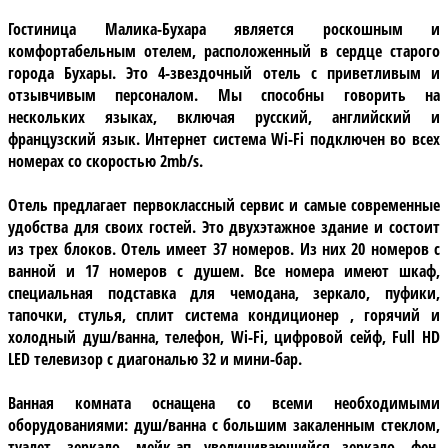
Гостиница Малика-Бухара
является роскошным и
комфортабельным отелем, расположенный в сердце старого
города Бухары. Это 4-звездочный отель с приветливым и
отзывчивым персоналом. Мы способны говорить на
нескольких языках, включая русский, английский и
французский язык. Интернет система Wi-Fi подключен во всех
номерах со скоростью 2mb/s.
Отель предлагает первоклассный сервис и самые современные
удобства для своих гостей. Это двухэтажное здание и состоит
из трех блоков. Отель имеет
37 номеров
. Из них 20 номеров с
ванной и 17 номеров с душем. Все номера имеют шкаф,
специальная подставка для чемодана, зеркало, пуфики,
тапочки, стулья, сплит система кондиционер , горячий и
холодный душ/ванна, телефон, Wi-Fi, цифровой сейф, Full HD
LED телевизор с диагональю 32 и мини-бар.
Ванная комната
оснащена со всеми необходимыми
оборудованиями: душ/ванна c большим закаленным стеклом,
туалет, зеркало, мейк-ап увеличивающийся зеркало, фен,