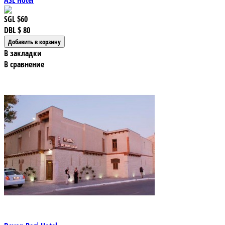
ASL Hotel
SGL
$60
DBL
$ 80
В закладки
В сравнение