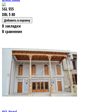
SGL
$55
DBL
$ 80
В закладки
В сравнение