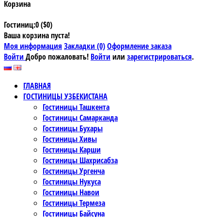
Корзина
Гостиниц:0 ($0)
Ваша корзина пуста!
Моя информация
Закладки (0)
Оформление заказа
Войти
Добро пожаловать!
Войти
или
зарегистрироваться
.
ГЛАВНАЯ
ГОСТИНИЦЫ УЗБЕКИСТАНА
Гостиницы Ташкента
Гостиницы Самарканда
Гостиницы Бухары
Гостиницы Хивы
Гостиницы Карши
Гостиницы Шахрисабза
Гостиницы Ургенча
Гостиницы Нукуса
Гостиницы Навои
Гостиницы Термеза
Гостиницы Байсуна