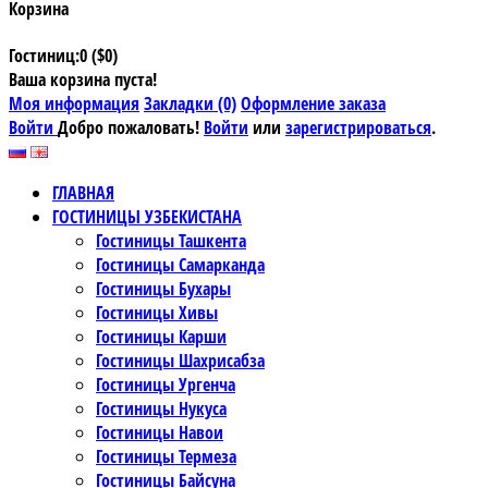
Корзина
Гостиниц:0 ($0)
Ваша корзина пуста!
Моя информация
Закладки (0)
Оформление заказа
Войти
Добро пожаловать!
Войти
или
зарегистрироваться
.
ГЛАВНАЯ
ГОСТИНИЦЫ УЗБЕКИСТАНА
Гостиницы Ташкента
Гостиницы Самарканда
Гостиницы Бухары
Гостиницы Хивы
Гостиницы Карши
Гостиницы Шахрисабза
Гостиницы Ургенча
Гостиницы Нукуса
Гостиницы Навои
Гостиницы Термеза
Гостиницы Байсуна