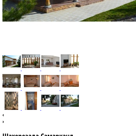
‹
›
Шахерезада Самарканд