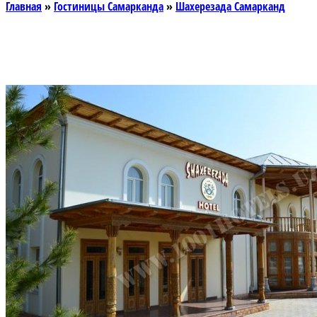
Главная
»
Гостиницы Самарканда
»
Шахерезада Самарканд