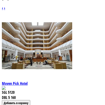
‹
›
Moven Pick Hotel
SGL
$120
DBL
$ 160