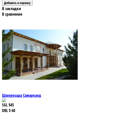
В закладки
В сравнение
Шахерезада Самарканд
SGL
$45
DBL
$ 60