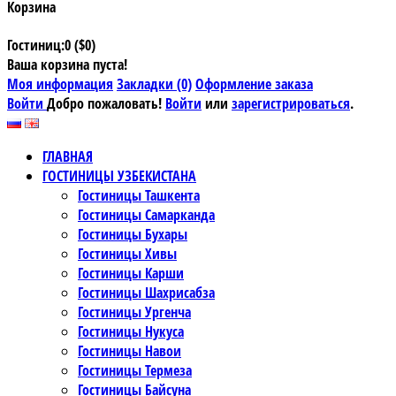
Корзина
Гостиниц:0 ($0)
Ваша корзина пуста!
Моя информация
Закладки (0)
Оформление заказа
Войти
Добро пожаловать!
Войти
или
зарегистрироваться
.
ГЛАВНАЯ
ГОСТИНИЦЫ УЗБЕКИСТАНА
Гостиницы Ташкента
Гостиницы Самарканда
Гостиницы Бухары
Гостиницы Хивы
Гостиницы Карши
Гостиницы Шахрисабза
Гостиницы Ургенча
Гостиницы Нукуса
Гостиницы Навои
Гостиницы Термеза
Гостиницы Байсуна