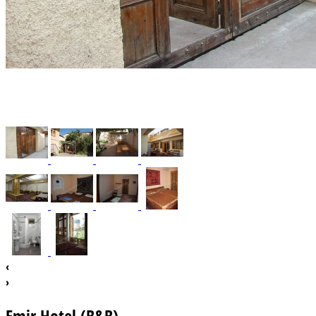
‹
›
Emir Hotel (B&B)