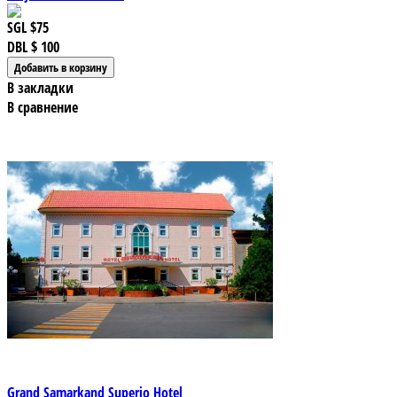
SGL
$75
DBL
$ 100
В закладки
В сравнение
Grand Samarkand Superio Hotel