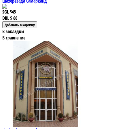
Шахерезада Самарканд
SGL
$45
DBL
$ 60
В закладки
В сравнение