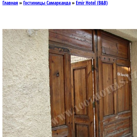
Главная
»
Гостиницы Самарканда
»
Emir Hotel (B&B)