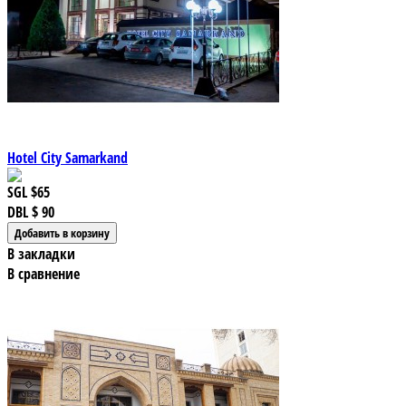
Hotel City Samarkand
SGL
$65
DBL
$ 90
В закладки
В сравнение