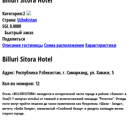
Категория:
2
Страна:
Uzbekistan
SGL
0.0000
Быстрый заказ
Поделиться
Описание гостиницы
Схема расположения
Характеристики
Billuri Sitora Hotel
Адрес:
Республика Узбекистан, г. Самарканд, ул. Хаваси, 5
Кол-во номеров:
12
Отель «
BILLURI
SITORA»
находится в исторической части города в районе «Хавоси» в
3км(5-7 минутах хотьбы) от главной и величественной площади
"Регистан"
. Отсюда
гости могут пройти пешком до таких памятников как Некрополь «Шахи - Зинда»,
мечеть «Биби Ханум», знаменитый «Сиабский базар» и увидеть кипящую жизнь
старого города.