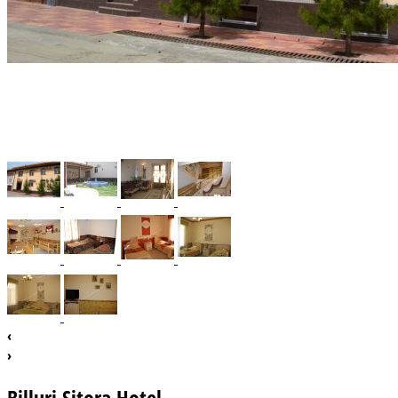
‹
›
Billuri Sitora Hotel