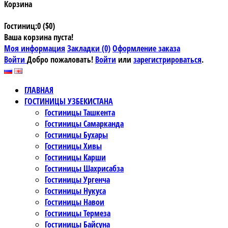
Корзина
Гостиниц:0 ($0)
Ваша корзина пуста!
Моя информация
Закладки (0)
Оформление заказа
Войти
Добро пожаловать!
Войти
или
зарегистрироваться
.
ГЛАВНАЯ
ГОСТИНИЦЫ УЗБЕКИСТАНА
Гостиницы Ташкента
Гостиницы Самарканда
Гостиницы Бухары
Гостиницы Хивы
Гостиницы Карши
Гостиницы Шахрисабза
Гостиницы Ургенча
Гостиницы Нукуса
Гостиницы Навои
Гостиницы Термеза
Гостиницы Байсуна