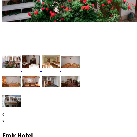
‹
›
Emir Hotel