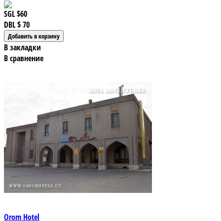
SGL
$60
DBL
$ 70
В закладки
В сравнение
Orom Hotel