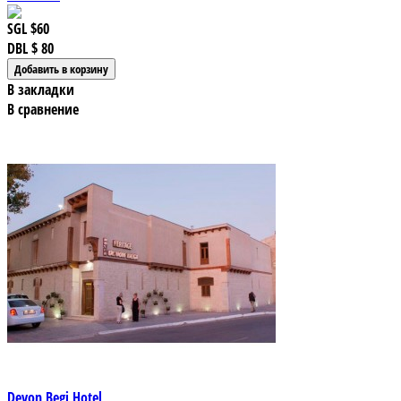
SGL
$60
DBL
$ 80
В закладки
В сравнение
Devon Begi Hotel