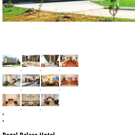
‹
›
Regal Palace Hotel